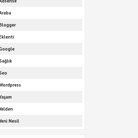
Adsense
Araba
Blogger
Eklenti
Google
Sağlık
Seo
Wordpress
Yaşam
Yelden
Yeni Nesil