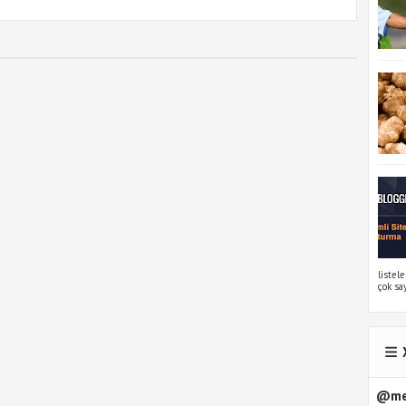
listel
çok say
@mem