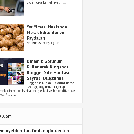
Evden çıkarken ehliyetini...
Yer Elması Hakkında
Merak Edilenler ve
Faydaları
Yer elması, bileşik giller...
Dinamik Görünüm
Kullanarak Blogspot
Blogger Site Haritası
Sayfası Oluşturma
Blogger’ın Dinamik Görüntüleme
özelliği, blogunuzda içeriği
emek için birçok harika geçiş etkisi ve birçok düzende
ıda filtre s...
X.com
inyelden tarafından gönderilen