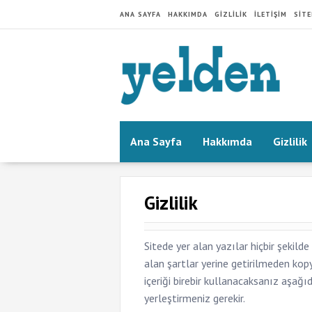
ANA SAYFA
HAKKIMDA
GIZLILIK
İLETIŞIM
SIT
Ana Sayfa
Hakkımda
Gizlilik
Gizlilik
Sitede yer alan yazılar hiçbir şekil
alan şartlar yerine getirilmeden ko
içeriği birebir kullanacaksanız aşağı
yerleştirmeniz gerekir.